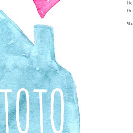
He
De
Sh