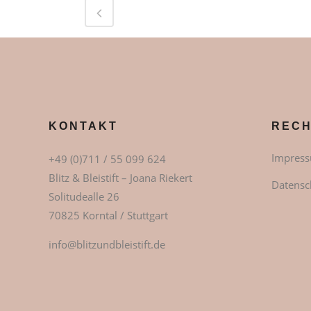
KONTAKT
RECH
Impres
+49 (0)711 / 55 099 624
Blitz & Bleistift – Joana Riekert
Datensc
Solitudealle 26
70825 Korntal / Stuttgart
info@blitzundbleistift.de